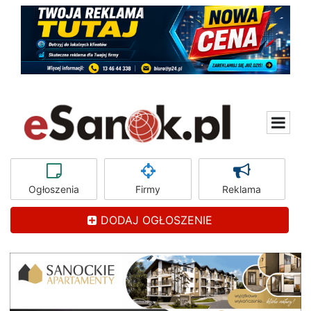
Ogłoszenia
Firmy
Reklama
DODAJ OGŁOSZENIE