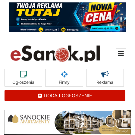
Ogłoszenia
Firmy
Reklama
DODAJ OGŁOSZENIE