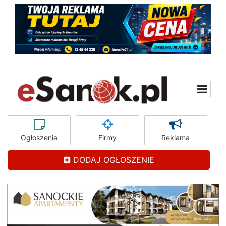
Ogłoszenia
Firmy
Reklama
DODAJ OGŁOSZENIE