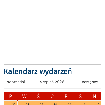
Kalendarz wydarzeń
poprzedni
sierpień 2026
następny
P
W
Ś
C
P
S
N
27
28
29
30
31
1
2