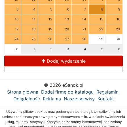
3
4
5
6
7
8
9
10
11
12
13
14
15
16
17
18
19
20
21
22
23
24
25
26
27
28
29
30
31
1
2
3
4
5
6
Dodaj wydarzenie
© 2026 eSanok.pl
Strona główna
Dodaj firmę do katalogu
Regulamin
Oglądalność
Reklama
Nasze serwisy
Kontakt
Używamy plików cookies oraz podobnych technologii. Umożliwiamy ich
umieszczanie naszym zewnętrznym dostawcom m.in. w celach: świadczenia
usług, reklamy, statystyk. Korzystając ze strony internetowej, bez zmiany
ustawień przeglądarki, wyrażasz zgodę na ich zapisywanie w Twoim