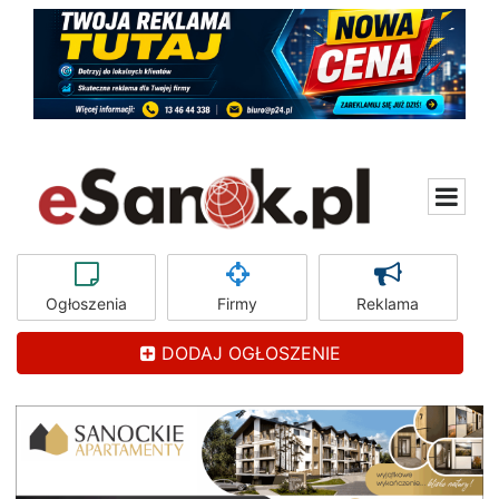
Ogłoszenia
Firmy
Reklama
DODAJ OGŁOSZENIE