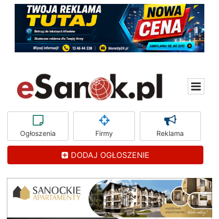
Ogłoszenia
Firmy
Reklama
DODAJ OGŁOSZENIE