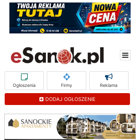
Ogłoszenia
Firmy
Reklama
DODAJ OGŁOSZENIE