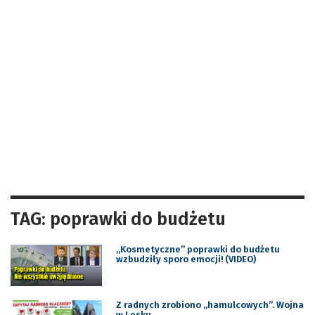
TAG: poprawki do budżetu
„Kosmetyczne” poprawki do budżetu
wzbudziły sporo emocji! (VIDEO)
Z radnych zrobiono „hamulcowych”. Wojna
w Lesku