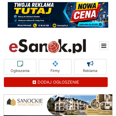
Ogłoszenia
Firmy
Reklama
DODAJ OGŁOSZENIE