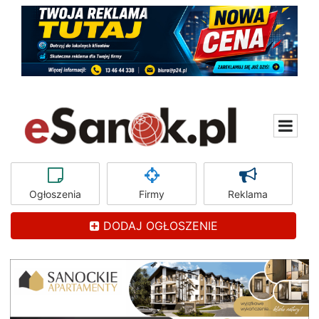
Ogłoszenia
Firmy
Reklama
DODAJ OGŁOSZENIE