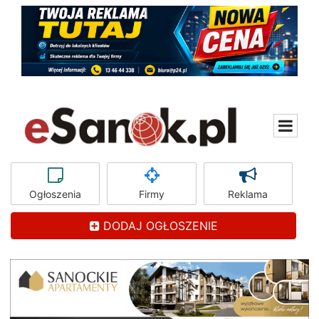
Ogłoszenia
Firmy
Reklama
DODAJ OGŁOSZENIE