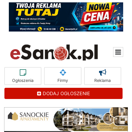
Ogłoszenia
Firmy
Reklama
DODAJ OGŁOSZENIE