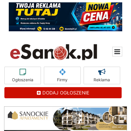
Ogłoszenia
Firmy
Reklama
DODAJ OGŁOSZENIE