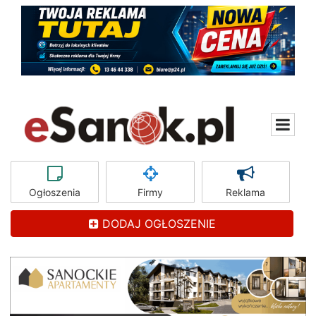
Ogłoszenia
Firmy
Reklama
DODAJ OGŁOSZENIE