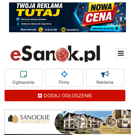
Ogłoszenia
Firmy
Reklama
DODAJ OGŁOSZENIE