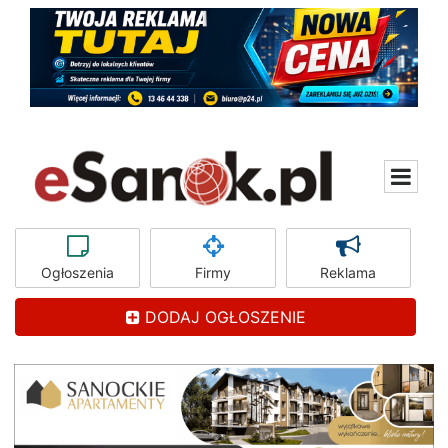
Ogłoszenia
Firmy
Reklama
DODAJ OGŁOSZENIE