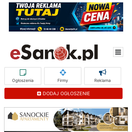
Ogłoszenia
Firmy
Reklama
DODAJ OGŁOSZENIE