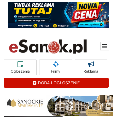
Ogłoszenia
Firmy
Reklama
DODAJ OGŁOSZENIE