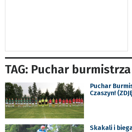
TAG: Puchar burmistrza
Puchar Burmis
Czaszyn! (ZDJ
Skakali i bieg