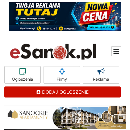
Ogłoszenia
Firmy
Reklama
DODAJ OGŁOSZENIE