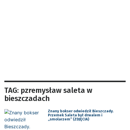
TAG: pzremysław saleta w
bieszczadach
Znany bokser odwiedził Bieszczady.
Przemek Saleta był drwalem i
„smolarzem” (ZDJĘCIA)