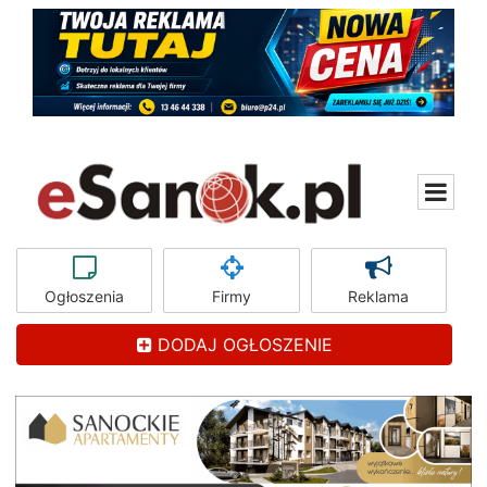
Ogłoszenia
Firmy
Reklama
DODAJ OGŁOSZENIE