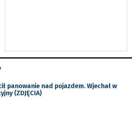
y
cił panowanie nad pojazdem. Wjechał w
yjny (ZDJĘCIA)