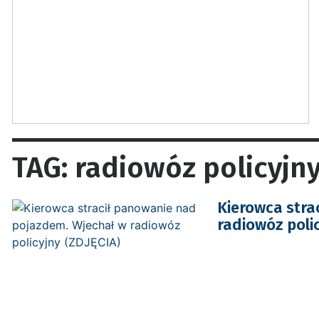
TAG: radiowóz policyjn
Kierowca stra
radiowóz polic