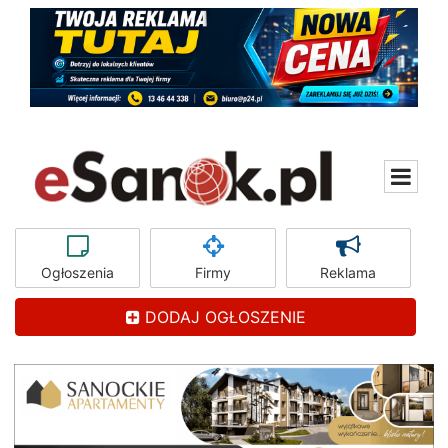
Ogłoszenia
Firmy
Reklama
DODAJ OGŁOSZENIE