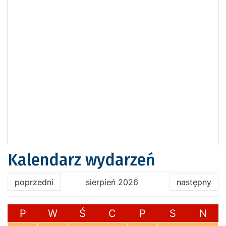
Kalendarz wydarzeń
poprzedni
sierpień 2026
następny
P
W
Ś
C
P
S
N