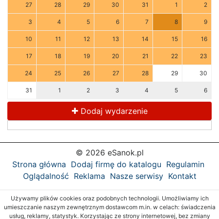
27
28
29
30
31
1
2
3
4
5
6
7
8
9
10
11
12
13
14
15
16
17
18
19
20
21
22
23
24
25
26
27
28
29
30
31
1
2
3
4
5
6
Dodaj wydarzenie
© 2026 eSanok.pl
Strona główna
Dodaj firmę do katalogu
Regulamin
Oglądalność
Reklama
Nasze serwisy
Kontakt
Używamy plików cookies oraz podobnych technologii. Umożliwiamy ich
umieszczanie naszym zewnętrznym dostawcom m.in. w celach: świadczenia
usług, reklamy, statystyk. Korzystając ze strony internetowej, bez zmiany