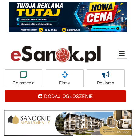
Ogłoszenia
Firmy
Reklama
DODAJ OGŁOSZENIE