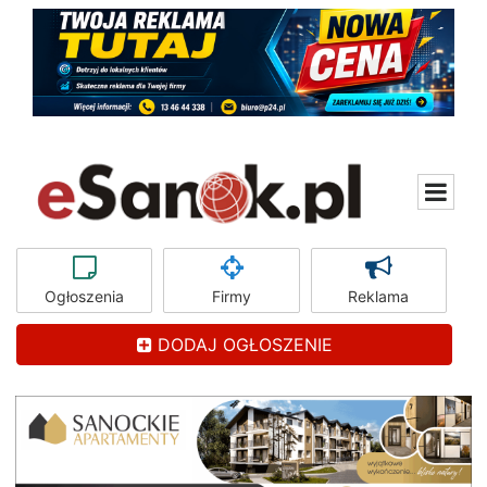
Ogłoszenia
Firmy
Reklama
DODAJ OGŁOSZENIE