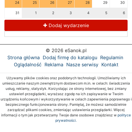
24
25
26
27
28
29
30
31
1
2
3
4
5
6
Dodaj wydarzenie
© 2026 eSanok.pl
Strona główna
Dodaj firmę do katalogu
Regulamin
Oglądalność
Reklama
Nasze serwisy
Kontakt
Używamy plików cookies oraz podobnych technologii. Umożliwiamy ich
umieszczanie naszym zewnętrznym dostawcom m.in. w celach: świadczenia
usług, reklamy, statystyk. Korzystając ze strony internetowej, bez zmiany
ustawień przeglądarki, wyrażasz zgodę na ich zapisywanie w Twoim
urządzeniu końcowym i wykorzystywanie w celach zapewnienia poprawnego i
bezpiecznego funkcjonowania strony. Pamiętaj, że możesz samodzielnie
zarządzać plikami cookies, zmieniając ustawienia przeglądarki. Więcej
informacji o tym jak przetwarzamy Twoje dane osobowe znajdziesz w
polityce
prywatności.