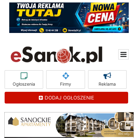
Ogłoszenia
Firmy
Reklama
DODAJ OGŁOSZENIE