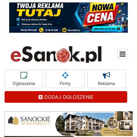
Ogłoszenia
Firmy
Reklama
DODAJ OGŁOSZENIE