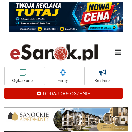
Ogłoszenia
Firmy
Reklama
DODAJ OGŁOSZENIE