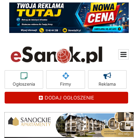
Ogłoszenia
Firmy
Reklama
DODAJ OGŁOSZENIE