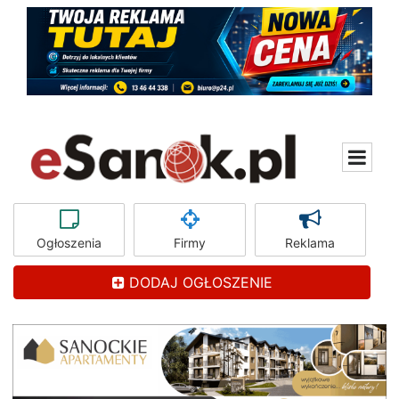
Ogłoszenia
Firmy
Reklama
DODAJ OGŁOSZENIE