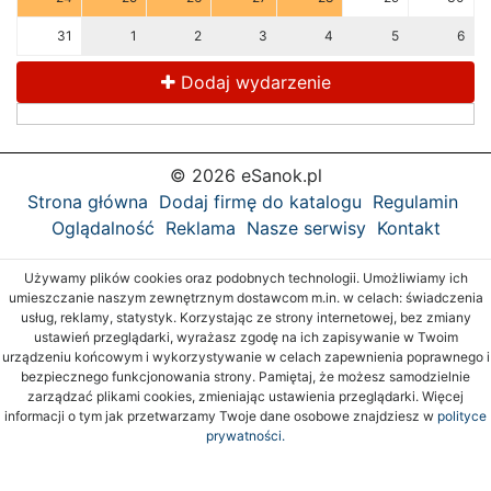
31
1
2
3
4
5
6
Dodaj wydarzenie
© 2026 eSanok.pl
Strona główna
Dodaj firmę do katalogu
Regulamin
Oglądalność
Reklama
Nasze serwisy
Kontakt
Używamy plików cookies oraz podobnych technologii. Umożliwiamy ich
umieszczanie naszym zewnętrznym dostawcom m.in. w celach: świadczenia
usług, reklamy, statystyk. Korzystając ze strony internetowej, bez zmiany
ustawień przeglądarki, wyrażasz zgodę na ich zapisywanie w Twoim
urządzeniu końcowym i wykorzystywanie w celach zapewnienia poprawnego i
bezpiecznego funkcjonowania strony. Pamiętaj, że możesz samodzielnie
zarządzać plikami cookies, zmieniając ustawienia przeglądarki. Więcej
informacji o tym jak przetwarzamy Twoje dane osobowe znajdziesz w
polityce
prywatności.