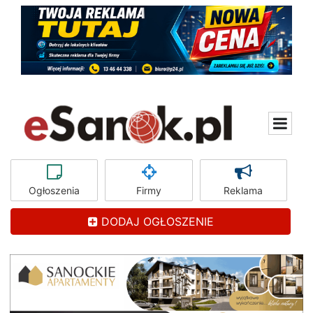
Ogłoszenia
Firmy
Reklama
DODAJ OGŁOSZENIE