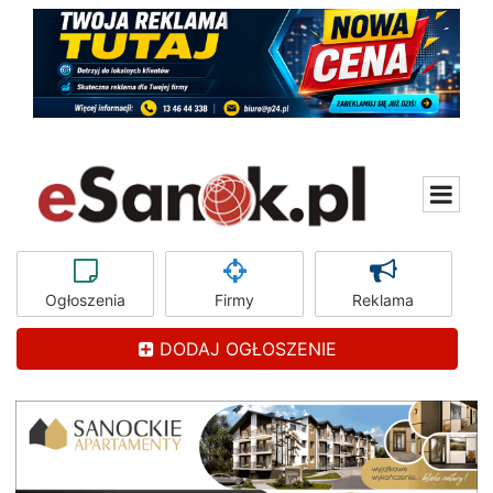
Ogłoszenia
Firmy
Reklama
DODAJ OGŁOSZENIE