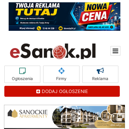
Ogłoszenia
Firmy
Reklama
DODAJ OGŁOSZENIE