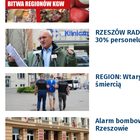
RZESZÓW RADNY
30% personelu
REGION: Wtarg
śmiercią
Alarm bombow
Rzeszowie