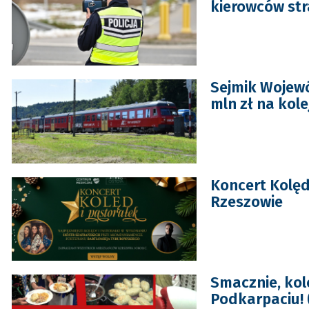
kierowców str
Sejmik Wojewó
mln zł na kol
Koncert Kolęd
Rzeszowie
Smacznie, kol
Podkarpaciu! 