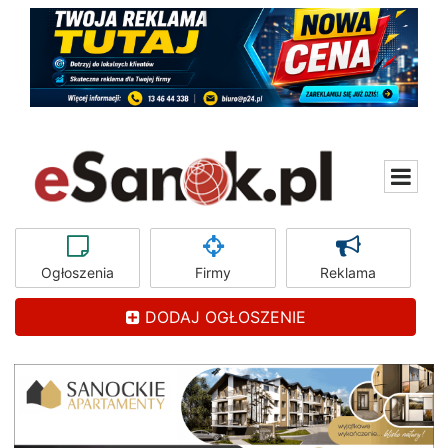
Ogłoszenia
Firmy
Reklama
DODAJ OGŁOSZENIE