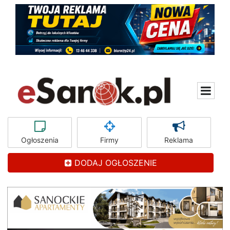
Ogłoszenia
Firmy
Reklama
DODAJ OGŁOSZENIE