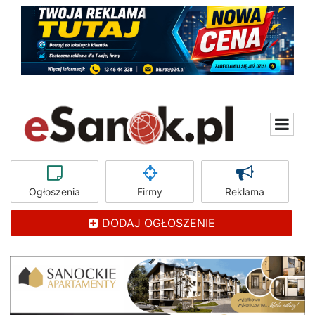
Ogłoszenia
Firmy
Reklama
DODAJ OGŁOSZENIE