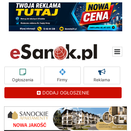
Ogłoszenia
Firmy
Reklama
DODAJ OGŁOSZENIE