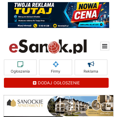
Ogłoszenia
Firmy
Reklama
DODAJ OGŁOSZENIE