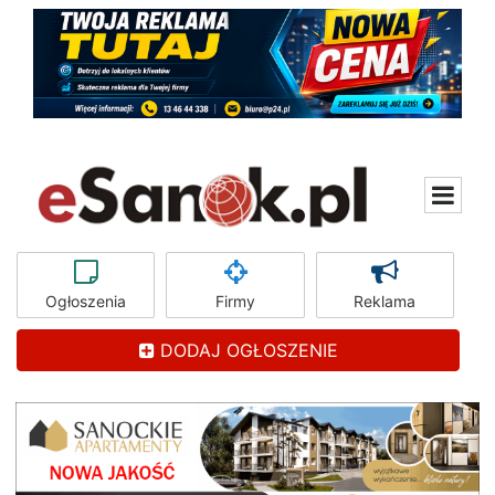
Ogłoszenia
Firmy
Reklama
DODAJ OGŁOSZENIE