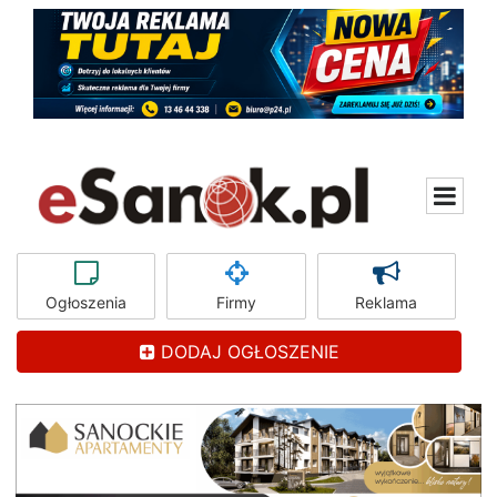
Ogłoszenia
Firmy
Reklama
DODAJ OGŁOSZENIE