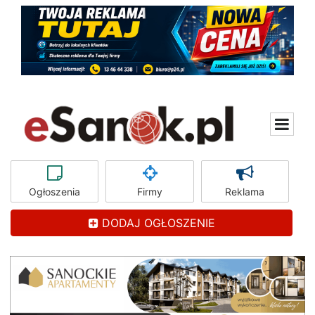
Ogłoszenia
Firmy
Reklama
DODAJ OGŁOSZENIE