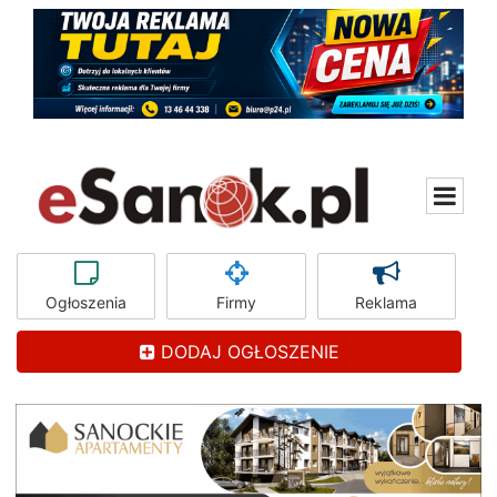
Ogłoszenia
Firmy
Reklama
DODAJ OGŁOSZENIE