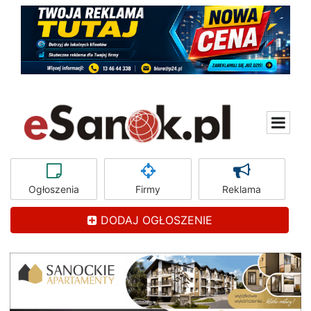
Ogłoszenia
Firmy
Reklama
DODAJ OGŁOSZENIE