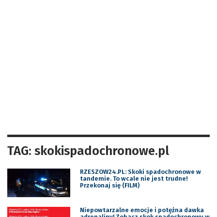
TAG: skokispadochronowe.pl
RZESZOW24.PL: Skoki spadochronowe w
tandemie. To wcale nie jest trudne!
Przekonaj się (FILM)
Niepowtarzalne emocje i potężna dawka
adrenaliny! Zobacz skok spadochronowy w