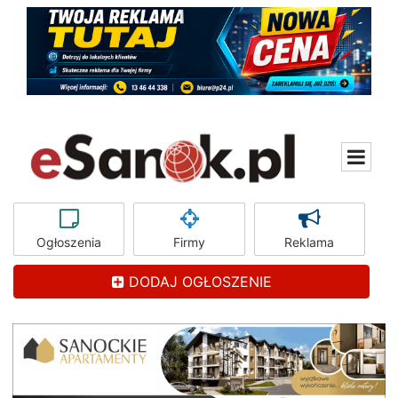
Ogłoszenia
Firmy
Reklama
DODAJ OGŁOSZENIE