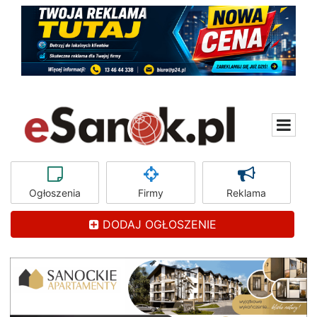
Ogłoszenia
Firmy
Reklama
DODAJ OGŁOSZENIE