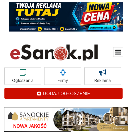
Ogłoszenia
Firmy
Reklama
DODAJ OGŁOSZENIE