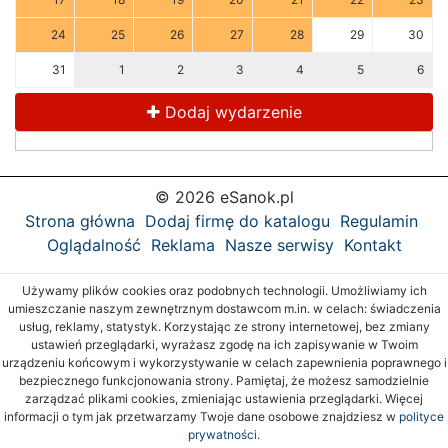
24
25
26
27
28
29
30
31
1
2
3
4
5
6
Dodaj wydarzenie
© 2026 eSanok.pl
Strona główna
Dodaj firmę do katalogu
Regulamin
Oglądalność
Reklama
Nasze serwisy
Kontakt
Używamy plików cookies oraz podobnych technologii. Umożliwiamy ich
umieszczanie naszym zewnętrznym dostawcom m.in. w celach: świadczenia
usług, reklamy, statystyk. Korzystając ze strony internetowej, bez zmiany
ustawień przeglądarki, wyrażasz zgodę na ich zapisywanie w Twoim
urządzeniu końcowym i wykorzystywanie w celach zapewnienia poprawnego i
bezpiecznego funkcjonowania strony. Pamiętaj, że możesz samodzielnie
zarządzać plikami cookies, zmieniając ustawienia przeglądarki. Więcej
informacji o tym jak przetwarzamy Twoje dane osobowe znajdziesz w
polityce
prywatności.