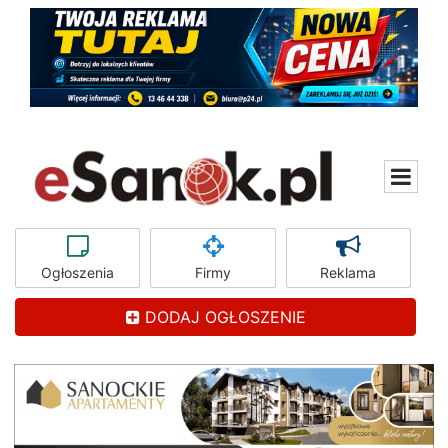
Ogłoszenia
Firmy
Reklama
DODAJ OGŁOSZENIE