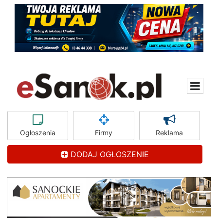
Ogłoszenia
Firmy
Reklama
DODAJ OGŁOSZENIE