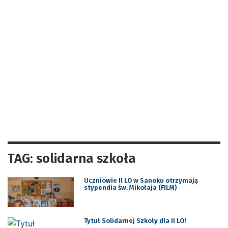
TAG: solidarna szkoła
Uczniowie II LO w Sanoku otrzymają
stypendia św. Mikołaja (FILM)
Tytuł Solidarnej Szkoły dla II LO!