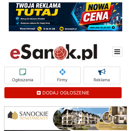
Ogłoszenia
Firmy
Reklama
DODAJ OGŁOSZENIE