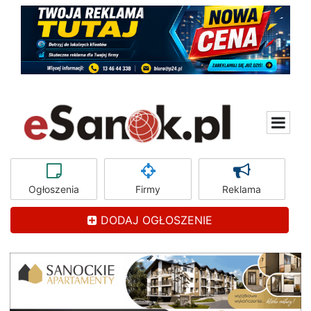
Ogłoszenia
Firmy
Reklama
DODAJ OGŁOSZENIE