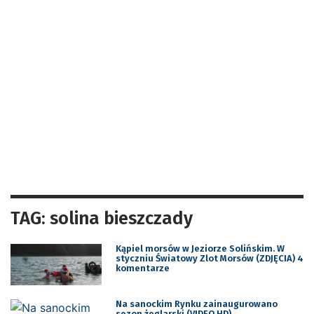
TAG: solina bieszczady
Kąpiel morsów w Jeziorze Solińskim. W
styczniu Światowy Zlot Morsów (ZDJĘCIA) 4
komentarze
Na sanockim Rynku zainaugurowano
sezon żeglarski (VIDEO HD)