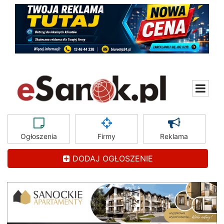
Ogłoszenia
Firmy
Reklama
DODAJ OGŁOSZENIE